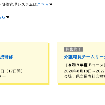
研修管理システムは
こちら
☚
ちら
☚
募集終了
成研修
介護職員チームリー
［令和８年度 Bコース
15日〈17日間〉
2026年8月18日～20
ター
会場：県立長寿社会福