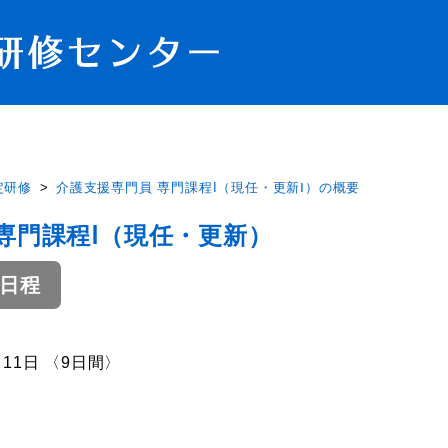
定研修
介護支援専門員 専門課程I（現任・更新Ⅰ）の概要
専門課程Ⅰ（現任・更新）
A日程
月11日 〈9日間〉