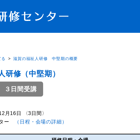
てる
滋賀の福祉人研修 中堅期の概要
人研修（中堅期）
 ３日間受講
年12月16日 〈3日間〉
ンター
（日程・会場の詳細）